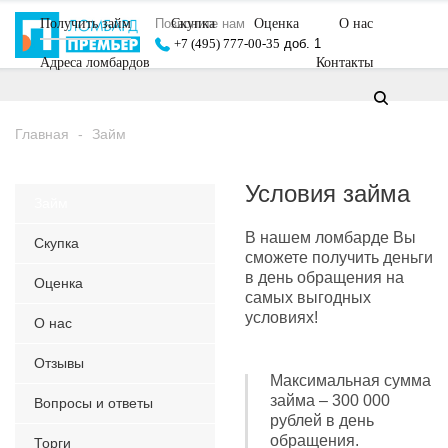
Позвоните нам
Получить займ
Скупка
Оценка
О нас
+7 (495) 777-00-35
доб. 1
Адреса ломбардов
Контакты
Главная
-
Займ
Условия займа
Займ
В нашем ломбарде Вы
Скупка
сможете получить деньги
в день обращения на
Оценка
самых выгодных
условиях!
О нас
Отзывы
Максимальная сумма
займа – 300 000
Вопросы и ответы
рублей в день
обращения.
Торги