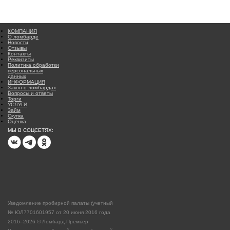
КОМПАНИЯ
О ломбарде
Новости
Отзывы
Контакты
Реквизиты
Политика обработки
персональных
данных
ИНФОРМАЦИЯ
Закон о ломбардах
Вопросы и ответы
Торги
УСЛУГИ
Займ
Скупка
Оценка
МЫ В СОЦСЕТЯХ:
Уведомление пробирной палаты (учетный
№ ЮЛ7701601957 от 20 июня 2016 года
2016–2026 © Ломбард-Премьер